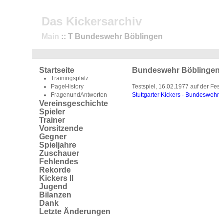
Das Kickersarchiv
Main
:: T Bundeswehr Böblingen
Startseite
Bundeswehr Böblinge
Trainingsplatz
PageHistory
Testspiel, 16.02.1977 auf der Fe
FragenundAntworten
Stuttgarter Kickers - Bundesweh
Vereinsgeschichte
Spieler
Trainer
Vorsitzende
Gegner
Spieljahre
Zuschauer
Fehlendes
Rekorde
Kickers II
Jugend
Bilanzen
Dank
Letzte Änderungen