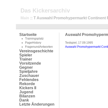
Das Kickersarchiv
Main
:: T Auswahl Promohypermarkt Continent 
Startseite
Auswahl Promohypermar
Trainingsplatz
PageHistory
Testspiel, 17.09.1995
FragenundAntworten
Auswahl Promohypermarkt Contine
Vereinsgeschichte
Spieler
Trainer
Vorsitzende
Gegner
Spieljahre
Zuschauer
Fehlendes
Rekorde
Kickers II
Jugend
Bilanzen
Dank
Letzte Änderungen