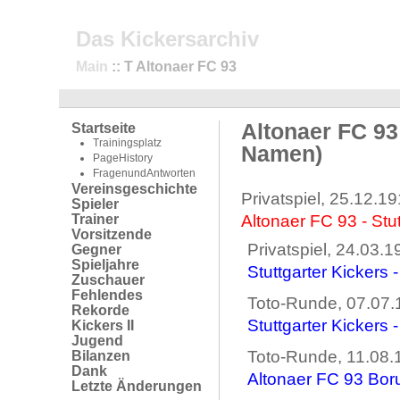
Das Kickersarchiv
Main
:: T Altonaer FC 93
Altonaer FC 93
Startseite
Trainingsplatz
Namen)
PageHistory
FragenundAntworten
Vereinsgeschichte
Privatspiel, 25.12.19
Spieler
Trainer
Altonaer FC 93 - Stut
Vorsitzende
Privatspiel, 24.03.1
Gegner
Spieljahre
Stuttgarter Kickers 
Zuschauer
Fehlendes
Toto-Runde, 07.07.
Rekorde
Stuttgarter Kickers 
Kickers II
Jugend
Toto-Runde, 11.08.
Bilanzen
Dank
Altonaer FC 93 Borus
Letzte Änderungen