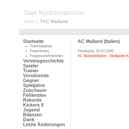
Das Kickersarchiv
Main
:: TAC Mailand
Startseite
AC Mailand (Italien)
Trainingsplatz
PageHistory
Privatspiel, 02.03.1930
FragenundAntworten
AC Mailand/Italien - Stuttgarter K
Vereinsgeschichte
Spieler
Trainer
Vorsitzende
Gegner
Spieljahre
Zuschauer
Fehlendes
Rekorde
Kickers II
Jugend
Bilanzen
Dank
Letzte Änderungen