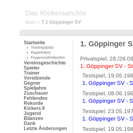
Das Kickersarchiv
Main
:: T 1 Göppinger SV
1. Göppinger 
Startseite
Trainingsplatz
PageHistory
FragenundAntworten
Privatspiel, 28./29.
Vereinsgeschichte
1. Göppinger SV - St
Spieler
Trainer
Testspiel, 19.05.19
Vorsitzende
1. Göppinger SV - St
Gegner
Spieljahre
Testspiel, 08.06.19
Zuschauer
Fehlendes
1. Göppinger SV - St
Rekorde
Kickers II
Testspiel, 23.05.19
Jugend
1. Göppinger SV - St
Bilanzen
Dank
Letzte Änderungen
Testspiel, 19.05.19