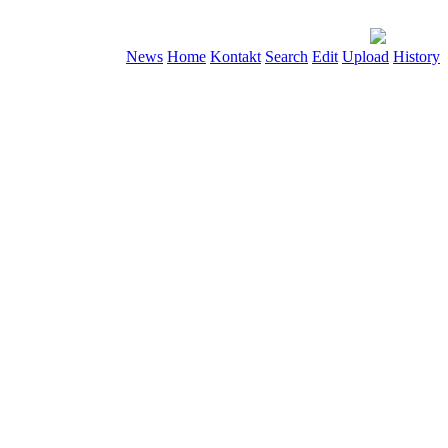
News
Home
Kontakt
Search
Edit
Upload
History