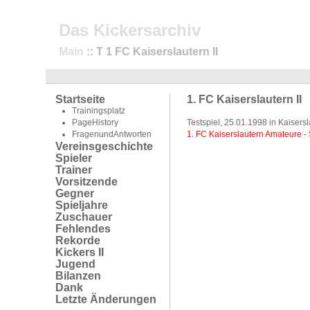
Das Kickersarchiv
Main
:: T 1 FC Kaiserslautern II
Startseite
1. FC Kaiserslautern II
Trainingsplatz
PageHistory
Testspiel, 25.01.1998 in Kaisers
FragenundAntworten
1. FC Kaiserslautern Amateure - S
Vereinsgeschichte
Spieler
Trainer
Vorsitzende
Gegner
Spieljahre
Zuschauer
Fehlendes
Rekorde
Kickers II
Jugend
Bilanzen
Dank
Letzte Änderungen