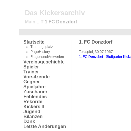
Das Kickersarchiv
Main
:: T 1 FC Donzdorf
Startseite
1. FC Donzdorf
Trainingsplatz
PageHistory
Testspiel, 30.07.1967
FragenundAntworten
1. FC Donzdorf - Stuttgarter Kick
Vereinsgeschichte
Spieler
Trainer
Vorsitzende
Gegner
Spieljahre
Zuschauer
Fehlendes
Rekorde
Kickers II
Jugend
Bilanzen
Dank
Letzte Änderungen