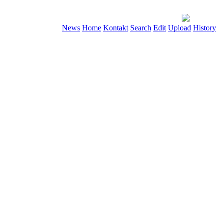
News
Home
Kontakt
Search
Edit
Upload
History