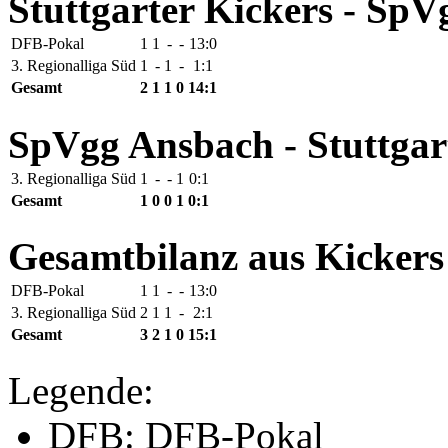
Stuttgarter Kickers - Sp
DFB-Pokal
1
1
-
-
13:0
3. Regionalliga Süd
1
-
1
-
1:1
Gesamt
2
1
1
0
14:1
SpVgg Ansbach - Stuttgar
3. Regionalliga Süd
1
-
-
1
0:1
Gesamt
1
0
0
1
0:1
Gesamtbilanz aus Kickers
DFB-Pokal
1
1
-
-
13:0
3. Regionalliga Süd
2
1
1
-
2:1
Gesamt
3
2
1
0
15:1
Legende:
DFB: DFB-Pokal