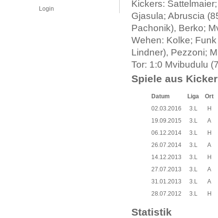
Kickers: Sattelmaier
Login
Gjasula; Abruscia (8
Pachonik), Berko; M
Wehen: Kolke; Funk 
Lindner), Pezzoni; M
Tor: 1:0 Mvibudulu (
Spiele aus Kicker
Datum
Liga
Ort
02.03.2016
3.L
H
19.09.2015
3.L
A
06.12.2014
3.L
H
26.07.2014
3.L
A
14.12.2013
3.L
H
27.07.2013
3.L
A
31.01.2013
3.L
A
28.07.2012
3.L
H
Statistik