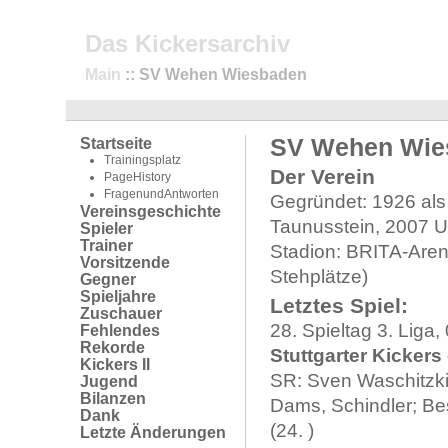
Das Kickersarchiv
Main
:: SV Wehen Wiesbaden
SV Wehen Wie
Startseite
Trainingsplatz
Der Verein
PageHistory
FragenundAntworten
Gegründet: 1926 al
Vereinsgeschichte
Taunusstein, 2007
Spieler
Trainer
Stadion: BRITA-Arena
Vorsitzende
Stehplätze)
Gegner
Spieljahre
Letztes Spiel:
Zuschauer
28. Spieltag 3. Liga
Fehlendes
Rekorde
Stuttgarter Kicker
Kickers II
SR: Sven Waschitzki 
Jugend
Bilanzen
Dams, Schindler; Be
Dank
(24. )
Letzte Änderungen