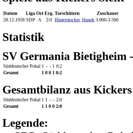
Datum
Liga
Ort
Erg.
Torschützen
Zuschauer
28.12.1958
SDP
A
2:0
Hinterstocker
,
Hanek
3.000-3.500
Statistik
SV Germania Bietigheim -
Süddeutscher Pokal
1
-
-
1
0:2
Gesamt
1
0
0
1
0:2
Gesamtbilanz aus Kickers
Süddeutscher Pokal
1
1
-
-
2:0
Gesamt
1
1
0
0
2:0
Legende: