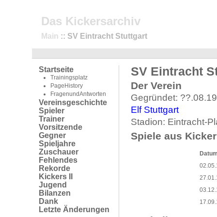
Das Kickersarchiv
Main
:: SV Eintracht Stuttgart
SV Eintracht St
Startseite
Trainingsplatz
Der Verein
PageHistory
FragenundAntworten
Gegründet: ??.08.1
Vereinsgeschichte
Elf Stuttgart
Spieler
Trainer
Stadion: Eintracht-Pl
Vorsitzende
Spiele aus Kicker
Gegner
Spieljahre
Zuschauer
Datu
Fehlendes
02.05
Rekorde
Kickers II
27.01
Jugend
03.12
Bilanzen
Dank
17.09
Letzte Änderungen