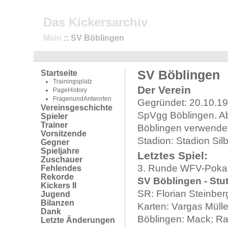
Das Kickersarchiv
Main
:: SV Böblingen
SV Böblingen
Startseite
Trainingsplatz
Der Verein
PageHistory
FragenundAntworten
Gegründet: 20.10.19
Vereinsgeschichte
SpVgg Böblingen. Ab
Spieler
Trainer
Böblingen verwendet
Vorsitzende
Stadion: Stadion Sil
Gegner
Spieljahre
Letztes Spiel:
Zuschauer
3. Runde WFV-Pokal
Fehlendes
Rekorde
SV Böblingen - Stut
Kickers II
SR: Florian Steinbe
Jugend
Bilanzen
Karten: Vargas Mülle
Dank
Böblingen: Mack; Rai
Letzte Änderungen