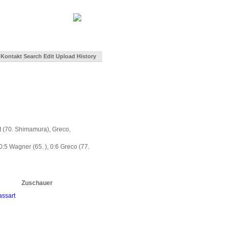
Kontakt
Search
Edit
Upload
History
lat (70. Shimamura), Greco,
, 0:5 Wagner (65. ), 0:6 Greco (77.
Zuschauer
assart