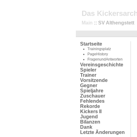
Das Kickersarch
Main
:: SV Althengstett
Startseite
Trainingsplatz
PageHistory
FragenundAntworten
Vereinsgeschichte
Spieler
Trainer
Vorsitzende
Gegner
Spieljahre
Zuschauer
Fehlendes
Rekorde
Kickers II
Jugend
Bilanzen
Dank
Letzte Änderungen