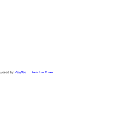
wered by
PmWiki
kostenloser Counter