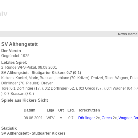
iv
News
Home
SV Althengstett
Der Verein
Gegründet: 1925
Letztes Spiel:
2. Runde WFV-Pokal, 08.08.2001
SV Althengstett - Stuttgarter Kickers 0:7 (0:1)
Kickers: Kockel; Maric, Brassart, Leblanc (70. Kritzer), Protzel, Ritter, Wagner, Po
Dörflinger (70. Pleuler), Dreyer
Tore: 0:1 Dörflinger (17. ), 0:2 Dörflinger (52. ), 0:3 Greco (57. ), 0:4 Wagner (64. )
), 0:7 Brassart (88. )
Spiele aus Kickers Sicht
Datum
Liga
Ort
Erg.
Torschützen
08.08.2001
WFV
A
0:7
Dörflinger
2x,
Greco
2x,
Wagner
,
Br
Statistik
SV Althengstett - Stuttgarter Kickers