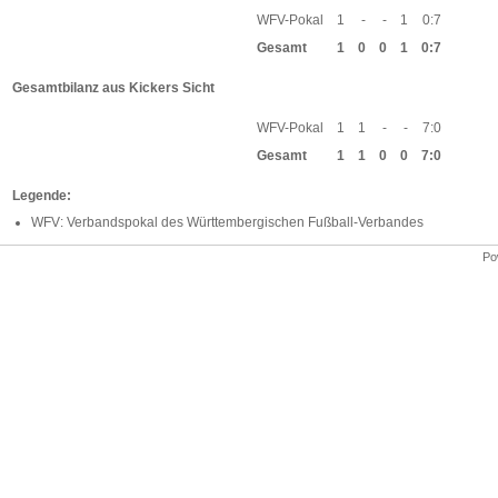
WFV-Pokal
1
-
-
1
0:7
Gesamt
1
0
0
1
0:7
Gesamtbilanz aus Kickers Sicht
WFV-Pokal
1
1
-
-
7:0
Gesamt
1
1
0
0
7:0
Legende:
WFV: Verbandspokal des Württembergischen Fußball-Verbandes
Po