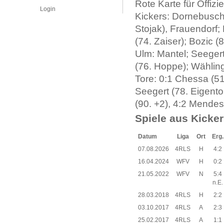
Rote Karte für Offizie
Login
Kickers: Dornebusch;
Stojak), Frauendorf;
(74. Zaiser); Bozic 
Ulm: Mantel; Seegert
(76. Hoppe); Wähling
Tore: 0:1 Chessa (51.
Seegert (78. Eigentor
(90. +2), 4:2 Mendes
Spiele aus Kicker
Datum
Liga
Ort
Erg.
07.08.2026
4RLS
H
4:2
16.04.2024
WFV
H
0:2
21.05.2022
WFV
N
5:4
n.E.
28.03.2018
4RLS
H
2:2
03.10.2017
4RLS
A
2:3
25.02.2017
4RLS
A
1:1