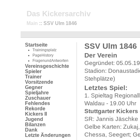
Das Kickersarchiv
Main
:: SSV Ulm 1846
SSV Ulm 1846
Startseite
Trainingsplatz
Der Verein
PageHistory
FragenundAntworten
Gegründet: 05.05.1
Vereinsgeschichte
Stadion: Donaustadio
Spieler
Trainer
Stehplätze)
Vorsitzende
Letztes Spiel:
Gegner
Spieljahre
1. Spieltag Regional
Zuschauer
Waldau - 19.00 Uhr
Fehlendes
Rekorde
Stuttgarter Kickers
Kickers II
SR: Jannis Jäschke 
Jugend
Bilanzen
Gelbe Karten: Zukaj, 
Dank
Chessa, Seegert; Gel
Letzte Änderungen