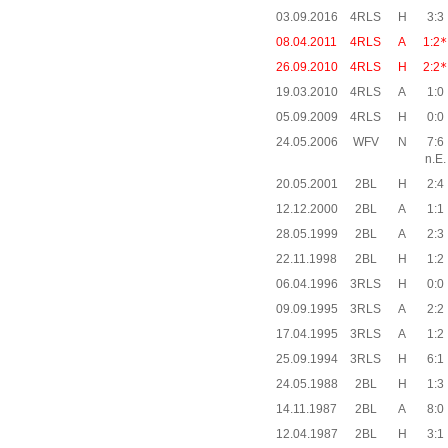
03.09.2016
4RLS
H
3:3
08.04.2011
4RLS
A
1:2
*
26.09.2010
4RLS
H
2:2
*
19.03.2010
4RLS
A
1:0
05.09.2009
4RLS
H
0:0
24.05.2006
WFV
N
7:6
n.E.
20.05.2001
2BL
H
2:4
12.12.2000
2BL
A
1:1
28.05.1999
2BL
A
2:3
22.11.1998
2BL
H
1:2
06.04.1996
3RLS
H
0:0
09.09.1995
3RLS
A
2:2
17.04.1995
3RLS
A
1:2
25.09.1994
3RLS
H
6:1
24.05.1988
2BL
H
1:3
14.11.1987
2BL
A
8:0
12.04.1987
2BL
H
3:1