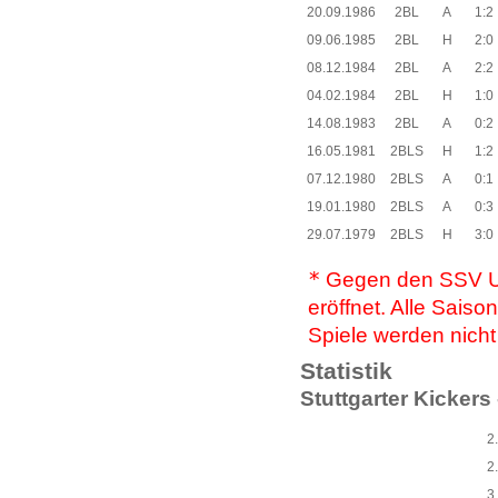
20.09.1986
2BL
A
1:2
09.06.1985
2BL
H
2:0
08.12.1984
2BL
A
2:2
04.02.1984
2BL
H
1:0
14.08.1983
2BL
A
0:2
16.05.1981
2BLS
H
1:2
07.12.1980
2BLS
A
0:1
19.01.1980
2BLS
A
0:3
29.07.1979
2BLS
H
3:0
*
Gegen den SSV Ul
eröffnet. Alle Sai
Spiele werden nicht 
Statistik
Stuttgarter Kickers
2
2
3