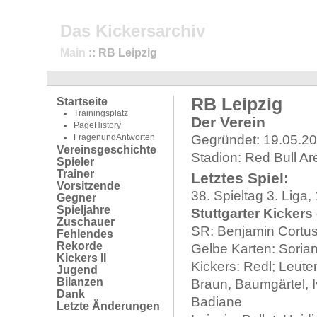
Das Kickersarchiv
Main
:: RB Leipzig
RB Leipzig
Startseite
Trainingsplatz
Der Verein
PageHistory
FragenundAntworten
Gegründet: 19.05.2
Vereinsgeschichte
Stadion: Red Bull Ar
Spieler
Trainer
Letztes Spiel:
Vorsitzende
38. Spieltag 3. Liga
Gegner
Spieljahre
Stuttgarter Kickers 
Zuschauer
SR: Benjamin Cortus
Fehlendes
Rekorde
Gelbe Karten: Sorian
Kickers II
Kickers: Redl; Leute
Jugend
Bilanzen
Braun, Baumgärtel, I
Dank
Badiane
Letzte Änderungen