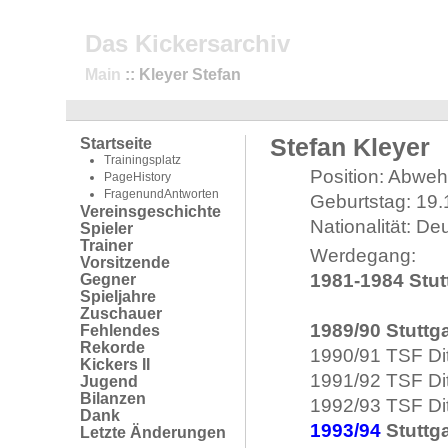
Das Kickersarchiv
Main
:: Kleyer Stefan
Stefan Kleyer
Startseite
Trainingsplatz
Position: Abweh
PageHistory
FragenundAntworten
Geburtstag: 19
Vereinsgeschichte
Nationalität: De
Spieler
Trainer
Werdegang:
Vorsitzende
1981-1984 Stut
Gegner
Spieljahre
Zuschauer
1989/90 Stuttg
Fehlendes
Rekorde
1990/91 TSF Dit
Kickers II
1991/92 TSF Dit
Jugend
Bilanzen
1992/93 TSF Dit
Dank
1993/94
Stuttga
Letzte Änderungen