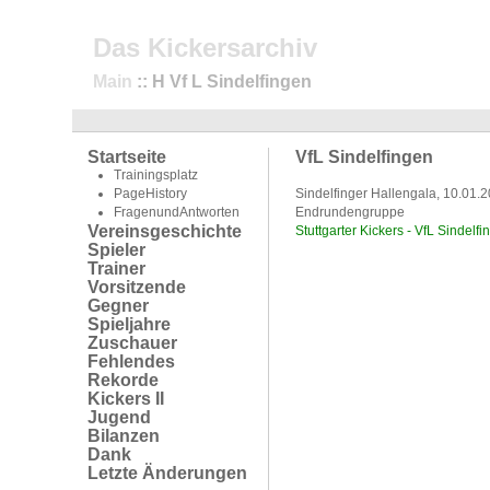
Das Kickersarchiv
Main
:: H Vf L Sindelfingen
Startseite
VfL Sindelfingen
Trainingsplatz
PageHistory
Sindelfinger Hallengala, 10.01.
FragenundAntworten
Endrundengruppe
Vereinsgeschichte
Stuttgarter Kickers - VfL Sindelfi
Spieler
Trainer
Vorsitzende
Gegner
Spieljahre
Zuschauer
Fehlendes
Rekorde
Kickers II
Jugend
Bilanzen
Dank
Letzte Änderungen