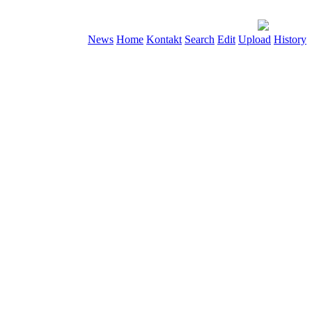
News
Home
Kontakt
Search
Edit
Upload
History