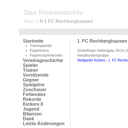
Das Kickersarchiv
Main
:: H 1 FC Rechberghausen
Startseite
1. FC Rechberghausen
Trainingsplatz
PageHistory
Sindelfinger Hallengala, 08.01.
FragenundAntworten
Hauptrundengruppe
Vereinsgeschichte
Stuttgarter Kickers - 1. FC Rec
Spieler
Trainer
Vorsitzende
Gegner
Spieljahre
Zuschauer
Fehlendes
Rekorde
Kickers II
Jugend
Bilanzen
Dank
Letzte Änderungen