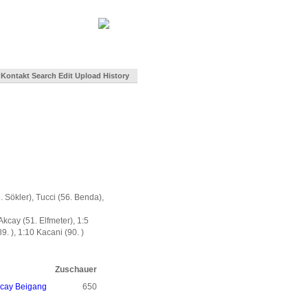
Kontakt
Search
Edit
Upload
History
6. Sökler), Tucci (56. Benda),
 Akcay (51. Elfmeter), 1:5
9. ), 1:10 Kacani (90. )
Zuschauer
cay
Beigang
650