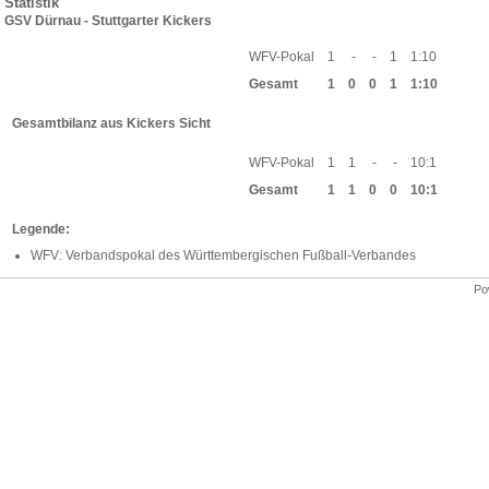
Statistik
GSV Dürnau - Stuttgarter Kickers
WFV-Pokal
1
-
-
1
1:10
Gesamt
1
0
0
1
1:10
Gesamtbilanz aus Kickers Sicht
WFV-Pokal
1
1
-
-
10:1
Gesamt
1
1
0
0
10:1
Legende:
WFV: Verbandspokal des Württembergischen Fußball-Verbandes
Po