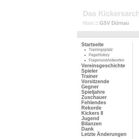
Das Kickersarch
Main
:: GSV Dürnau
Startseite
Trainingsplatz
PageHistory
FragenundAntworten
Vereinsgeschichte
Spieler
Trainer
Vorsitzende
Gegner
Spieljahre
Zuschauer
Fehlendes
Rekorde
Kickers II
Jugend
Bilanzen
Dank
Letzte Änderungen