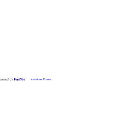
wered by
PmWiki
kostenloser Counter