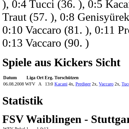
), 0:4 Tucci (36. ), 0:5 Kaca
Traut (57. ), 0:8 Genisyürek
0:10 Vaccaro (81. ), 0:11 Pr
0:13 Vaccaro (90. )
Spiele aus Kickers Sicht
Datum
Liga
Ort
Erg.
Torschützen
06.08.2008
WFV
A
13:0
Kacani
4x,
Prediger
2x,
Vaccaro
2x,
Tuc
Statistik
FSV Waiblingen - Stuttgar
WFV-Pokal
1
-
-
1
0:13