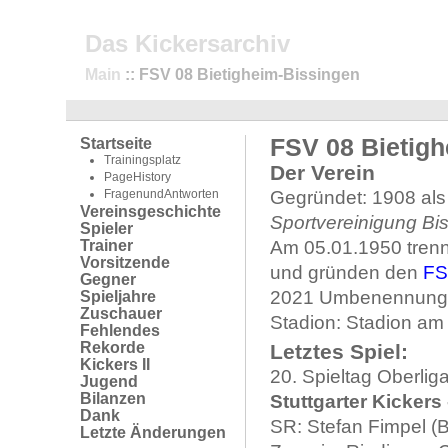
Das Kickersarchiv
Main
:: FSV 08 Bietigheim-Bissingen
FSV 08 Bietig
Startseite
Trainingsplatz
Der Verein
PageHistory
FragenundAntworten
Gegründet: 1908 al
Vereinsgeschichte
Sportvereinigung Bi
Spieler
Trainer
Am 05.01.1950 trenn
Vorsitzende
und gründen den
FS
Gegner
2021 Umbenennung
Spieljahre
Zuschauer
Stadion: Stadion am
Fehlendes
Rekorde
Letztes Spiel:
Kickers II
20. Spieltag Oberli
Jugend
Bilanzen
Stuttgarter Kickers
Dank
SR: Stefan Fimpel (
Letzte Änderungen