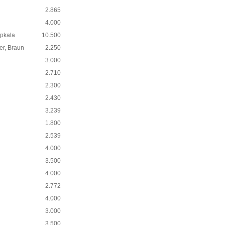
2.865
4.000
pkala
10.500
er, Braun
2.250
3.000
2.710
2.300
2.430
3.239
1.800
2.539
4.000
3.500
4.000
2.772
4.000
3.000
3.500