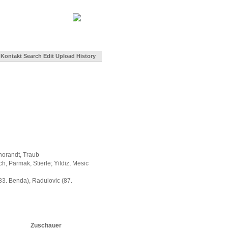
Kontakt
Search
Edit
Upload
History
horandt, Traub
h, Parmak, Stierle; Yildiz, Mesic
(83. Benda), Radulovic (87.
Zuschauer