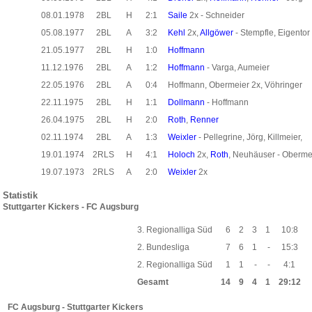
08.01.1978
2BL
H
2:1
Saile
2x - Schneider
05.08.1977
2BL
A
3:2
Kehl
2x,
Allgöwer
- Stempfle, Eigento
21.05.1977
2BL
H
1:0
Hoffmann
11.12.1976
2BL
A
1:2
Hoffmann
- Varga, Aumeier
22.05.1976
2BL
A
0:4
Hoffmann, Obermeier 2x, Vöhringer
22.11.1975
2BL
H
1:1
Dollmann
- Hoffmann
26.04.1975
2BL
H
2:0
Roth
,
Renner
02.11.1974
2BL
A
1:3
Weixler
- Pellegrine, Jörg, Killmeier,
19.01.1974
2RLS
H
4:1
Holoch
2x,
Roth
, Neuhäuser - Oberme
19.07.1973
2RLS
A
2:0
Weixler
2x
Statistik
Stuttgarter Kickers - FC Augsburg
3. Regionalliga Süd
6
2
3
1
10:8
2. Bundesliga
7
6
1
-
15:3
2. Regionalliga Süd
1
1
-
-
4:1
Gesamt
14
9
4
1
29:12
FC Augsburg - Stuttgarter Kickers