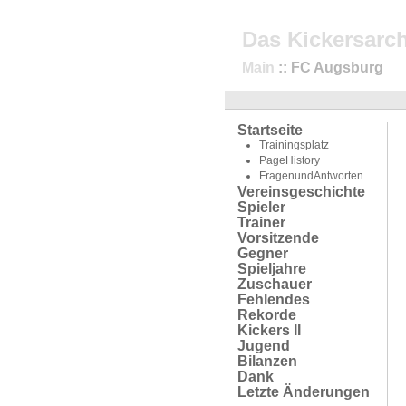
Das Kickersarch
Main
:: FC Augsburg
Startseite
Trainingsplatz
PageHistory
FragenundAntworten
Vereinsgeschichte
Spieler
Trainer
Vorsitzende
Gegner
Spieljahre
Zuschauer
Fehlendes
Rekorde
Kickers II
Jugend
Bilanzen
Dank
Letzte Änderungen