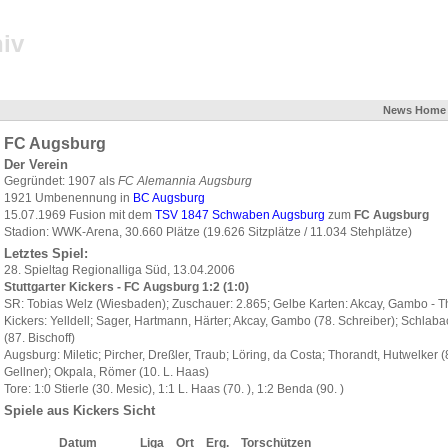
iv
News
Home
FC Augsburg
Der Verein
Gegründet: 1907 als
FC Alemannia Augsburg
1921 Umbenennung in
BC Augsburg
15.07.1969 Fusion mit dem
TSV 1847 Schwaben Augsburg
zum
FC Augsburg
Stadion: WWK-Arena, 30.660 Plätze (19.626 Sitzplätze / 11.034 Stehplätze)
Letztes Spiel:
28. Spieltag Regionalliga Süd, 13.04.2006
Stuttgarter Kickers - FC Augsburg 1:2 (1:0)
SR: Tobias Welz (Wiesbaden); Zuschauer: 2.865; Gelbe Karten: Akcay, Gambo - T
Kickers: Yelldell; Sager, Hartmann, Härter; Akcay, Gambo (78. Schreiber); Schlabac
(87. Bischoff)
Augsburg: Miletic; Pircher, Dreßler, Traub; Löring, da Costa; Thorandt, Hutwelker 
Gellner); Okpala, Römer (10. L. Haas)
Tore: 1:0 Stierle (30. Mesic), 1:1 L. Haas (70. ), 1:2 Benda (90. )
Spiele aus Kickers Sicht
Datum
Liga
Ort
Erg.
Torschützen