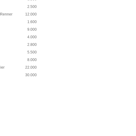
2.500
r Renner
12.000
1.600
9.000
4.000
2.800
5.500
8.000
ier
22.000
30.000