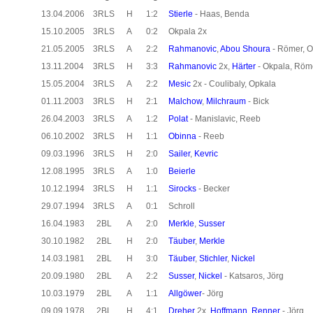
13.04.2006
3RLS
H
1:2
Stierle
- Haas, Benda
15.10.2005
3RLS
A
0:2
Okpala 2x
21.05.2005
3RLS
A
2:2
Rahmanovic
,
Abou Shoura
- Römer, O
13.11.2004
3RLS
H
3:3
Rahmanovic
2x,
Härter
- Okpala, Röm
15.05.2004
3RLS
A
2:2
Mesic
2x - Coulibaly, Opkala
01.11.2003
3RLS
H
2:1
Malchow
,
Milchraum
- Bick
26.04.2003
3RLS
A
1:2
Polat
- Manislavic, Reeb
06.10.2002
3RLS
H
1:1
Obinna
- Reeb
09.03.1996
3RLS
H
2:0
Sailer
,
Kevric
12.08.1995
3RLS
A
1:0
Beierle
10.12.1994
3RLS
H
1:1
Sirocks
- Becker
29.07.1994
3RLS
A
0:1
Schroll
16.04.1983
2BL
A
2:0
Merkle
,
Susser
30.10.1982
2BL
H
2:0
Täuber
,
Merkle
14.03.1981
2BL
H
3:0
Täuber
,
Stichler
,
Nickel
20.09.1980
2BL
A
2:2
Susser
,
Nickel
- Katsaros, Jörg
10.03.1979
2BL
A
1:1
Allgöwer
- Jörg
09.09.1978
2BL
H
4:1
Dreher
2x,
Hoffmann
,
Renner
- Jörg