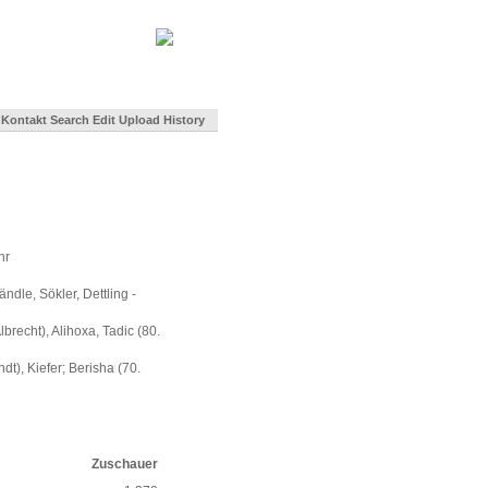
Kontakt
Search
Edit
Upload
History
hr
ndle, Sökler, Dettling -
lbrecht), Alihoxa, Tadic (80.
t), Kiefer; Berisha (70.
Zuschauer