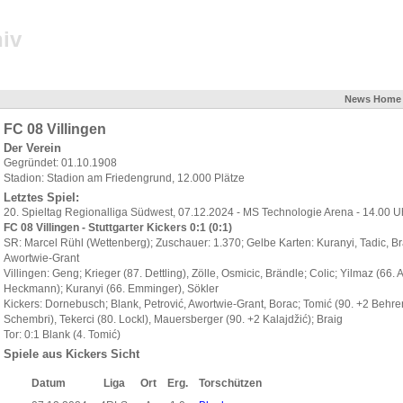
iv
News
Home
FC 08 Villingen
Der Verein
Gegründet: 01.10.1908
Stadion: Stadion am Friedengrund, 12.000 Plätze
Letztes Spiel:
20. Spieltag Regionalliga Südwest, 07.12.2024 - MS Technologie Arena - 14.00 U
FC 08 Villingen - Stuttgarter Kickers 0:1 (0:1)
SR: Marcel Rühl (Wettenberg); Zuschauer: 1.370; Gelbe Karten: Kuranyi, Tadic, Brä
Awortwie-Grant
Villingen: Geng; Krieger (87. Dettling), Zölle, Osmicic, Brändle; Colic; Yilmaz (66. A
Heckmann); Kuranyi (66. Emminger), Sökler
Kickers: Dornebusch; Blank, Petrović, Awortwie-Grant, Borac; Tomić (90. +2 Behrend
Schembri), Tekerci (80. Lockl), Mauersberger (90. +2 Kalajdžić); Braig
Tor: 0:1 Blank (4. Tomić)
Spiele aus Kickers Sicht
Datum
Liga
Ort
Erg.
Torschützen