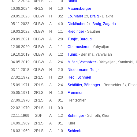
07.12.2024
4RLS
A
1:0
Blank
10.08.2024
4RLS
H
1:0
Mauersberger
20.05.2023
OLBW
H
3:2
Lo. Maier
2x,
Braig
- Diakite
05.11.2022
OLBW
A
4:0
Dicklhuber
2x,
Braig
,
Zagaria
19.03.2022
OLBW
H
1:1
Riedinger
- Sautner
29.09.2021
OLBW
A
2:0
Tunjic
,
Baroudi
12.09.2020
OLBW
A
1:1
Obernosterer
- Yahyaijan
19.10.2019
OLBW
A
1:2
Tunjic
- Berisha, Yahyaijan
04.05.2019
OLBW
A
2:4
Miftari
,
Vochatzer
- Yahyaijan, Kaminski, H
03.11.2018
OLBW
H
2:0
Niedermann
,
Tunjic
27.02.1972
2RLS
H
2:0
Redl
,
Schmeil
15.09.1971
2RLS
A
2:4
Schäffler
,
Böhringer
- Rentschler 2x, Eise
05.05.1971
2RLS
H
1:0
Frommer
27.09.1970
2RLS
A
0:1
Rentschler
22.02.1970
2RLS
H
0:0
22.11.1969
SDP
A
1:2
Böhringer
- Schroth, Klier
14.09.1969
2RLS
A
0:1
Klier
16.03.1969
2RLS
A
1:0
Schieck