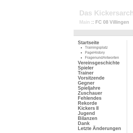
Das Kickersarch
Main
:: FC 08 Villingen
Startseite
Trainingsplatz
PageHistory
FragenundAntworten
Vereinsgeschichte
Spieler
Trainer
Vorsitzende
Gegner
Spieljahre
Zuschauer
Fehlendes
Rekorde
Kickers II
Jugend
Bilanzen
Dank
Letzte Änderungen