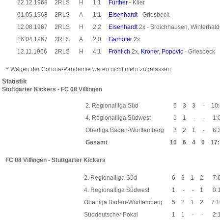
22.12.1968
2RLS
H
1:1
Fürther
- Klier
01.05.1968
2RLS
A
1:1
Eisenhardt
- Griesbeck
12.08.1967
2RLS
H
2:2
Eisenhardt
2x - Broichhausen, Winterhald
16.04.1967
2RLS
A
2:0
Garhofer
2x
12.11.1966
2RLS
H
4:1
Fröhlich
2x,
Kröner
,
Popovic
- Griesbeck
*
Wegen der Corona-Pandemie waren nicht mehr zugelassen
Statistik
Stuttgarter Kickers - FC 08 Villingen
2. Regionalliga Süd
6
3
3
-
10:
4. Regionalliga Südwest
1
1
-
-
1:
Oberliga Baden-Württemberg
3
2
1
-
6:
Gesamt
10
6
4
0
17:
FC 08 Villingen - Stuttgarter Kickers
2. Regionalliga Süd
6
3
1
2
7:
4. Regionalliga Südwest
1
-
-
1
0:
Oberliga Baden-Württemberg
5
2
1
2
7:1
Süddeutscher Pokal
1
1
-
-
2: