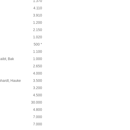
1.370
4.110
3.910
1.200
2.150
1.020
500 *
1.100
aibt, Bak
1.000
2.650
4.000
nhardt, Hauke
3.500
3.200
4.500
30.000
4.800
7.000
7.000