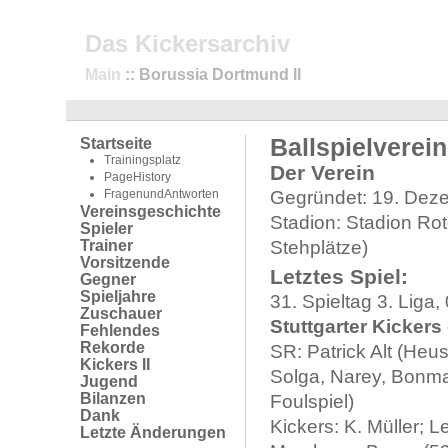
Das Kickersarchiv
Main
:: Borussia Dortmund II
Ballspielverei
Startseite
Trainingsplatz
Der Verein
PageHistory
FragenundAntworten
Gegründet: 19. Dez
Vereinsgeschichte
Stadion: Stadion Rot
Spieler
Trainer
Stehplätze)
Vorsitzende
Letztes Spiel:
Gegner
Spieljahre
31. Spieltag 3. Liga
Zuschauer
Stuttgarter Kickers 
Fehlendes
Rekorde
SR: Patrick Alt (Heu
Kickers II
Solga, Narey, Bonma
Jugend
Bilanzen
Foulspiel)
Dank
Kickers: K. Müller; 
Letzte Änderungen