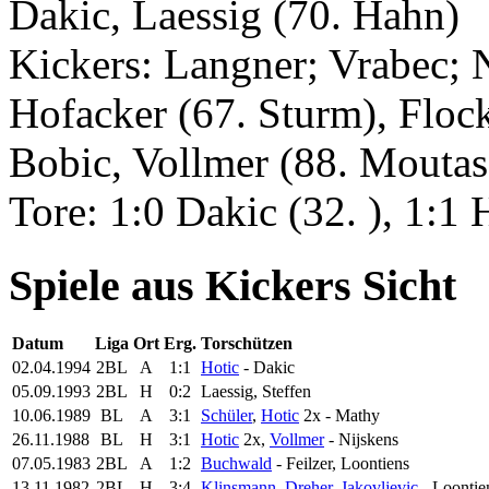
Dakic, Laessig (70. Hahn)
Kickers: Langner; Vrabec;
Hofacker (67. Sturm), Floc
Bobic, Vollmer (88. Moutas
Tore: 1:0 Dakic (32. ), 1:1 H
Spiele aus Kickers Sicht
Datum
Liga
Ort
Erg.
Torschützen
02.04.1994
2BL
A
1:1
Hotic
- Dakic
05.09.1993
2BL
H
0:2
Laessig, Steffen
10.06.1989
BL
A
3:1
Schüler
,
Hotic
2x - Mathy
26.11.1988
BL
H
3:1
Hotic
2x,
Vollmer
- Nijskens
07.05.1983
2BL
A
1:2
Buchwald
- Feilzer, Loontiens
13.11.1982
2BL
H
3:4
Klinsmann
,
Dreher
,
Jakovljevic
- Loontie