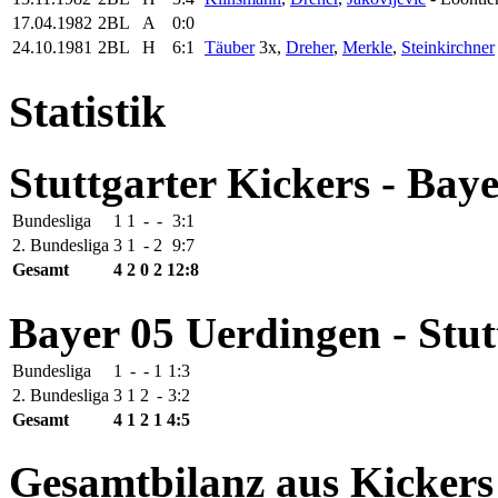
17.04.1982
2BL
A
0:0
24.10.1981
2BL
H
6:1
Täuber
3x,
Dreher
,
Merkle
,
Steinkirchner
Statistik
Stuttgarter Kickers - Bay
Bundesliga
1
1
-
-
3:1
2. Bundesliga
3
1
-
2
9:7
Gesamt
4
2
0
2
12:8
Bayer 05 Uerdingen - Stut
Bundesliga
1
-
-
1
1:3
2. Bundesliga
3
1
2
-
3:2
Gesamt
4
1
2
1
4:5
Gesamtbilanz aus Kickers