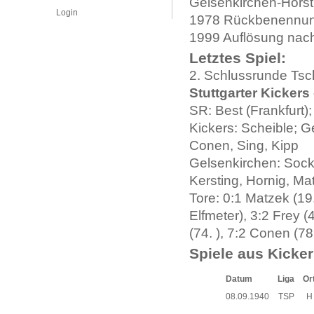
Gelsenkirchen-Horst
Login
1978 Rückbenennun
1999 Auflösung nac
Letztes Spiel:
2. Schlussrunde Tsc
Stuttgarter Kicker
SR: Best (Frankfurt)
Kickers: Scheible; G
Conen, Sing, Kipp
Gelsenkirchen: Socke
Kersting, Hornig, Mat
Tore: 0:1 Matzek (19. 
Elfmeter), 3:2 Frey (
(74. ), 7:2 Conen (78.
Spiele aus Kicker
Datum
Liga
Or
08.09.1940
TSP
H