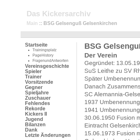
Das Kickersarchiv
Main
:: BSG Gelsenguß Gelsenkirchen
BSG Gelsenguß
Startseite
Trainingsplatz
Der Verein
PageHistory
FragenundAntworten
Gegründet: 13.05.19
Vereinsgeschichte
SuS Leithe zu SV R
Spieler
Trainer
Später Umbenennun
Vorsitzende
Danach Zusammensch
Gegner
Spieljahre
SC Alemannia-Gelse
Zuschauer
1937 Umbenennung 
Fehlendes
Rekorde
1941 Umbenennung i
Kickers II
30.06.1950 Fusion m
Jugend
Bilanzen
Eintracht Gelsenkir
Dank
15.06.1973 Fusion m
Letzte Änderungen