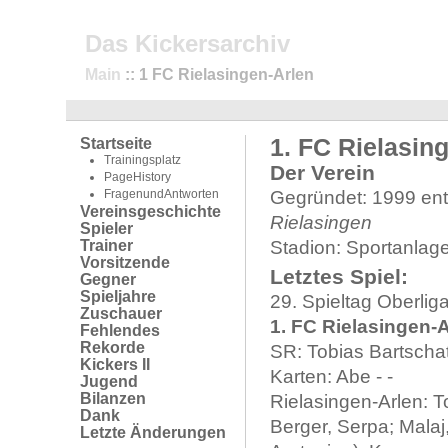
Das Kickersarchiv
Main
:: 1 FC Rielasingen-Arlen
1. FC Rielasin
Startseite
Trainingsplatz
Der Verein
PageHistory
FragenundAntworten
Gegründet: 1999 en
Vereinsgeschichte
Rielasingen
Spieler
Trainer
Stadion: Sportanlag
Vorsitzende
Letztes Spiel:
Gegner
Spieljahre
29. Spieltag Oberli
Zuschauer
1. FC Rielasingen-Ar
Fehlendes
Rekorde
SR: Tobias Bartschat
Kickers II
Karten: Abe - -
Jugend
Bilanzen
Rielasingen-Arlen: To
Dank
Berger, Serpa; Malaj
Letzte Änderungen