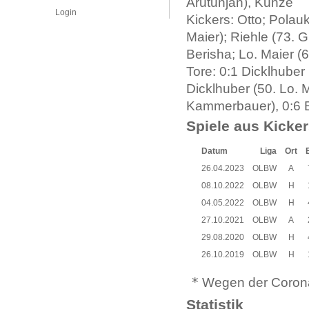
Arutunjan), Kunze
Login
Kickers: Otto; Polau
Maier); Riehle (73. G
Berisha; Lo. Maier (6
Tore: 0:1 Dicklhuber
Dicklhuber (50. Lo. M
Kammerbauer), 0:6 Er
Spiele aus Kicker
Datum
Liga
Ort
26.04.2023
OLBW
A
08.10.2022
OLBW
H
04.05.2022
OLBW
H
27.10.2021
OLBW
A
29.08.2020
OLBW
H
26.10.2019
OLBW
H
*
Wegen der Corona
Statistik