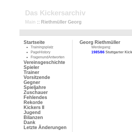
Das Kickersarchiv
Main
:: Riethmüller Georg
Startseite
Georg Riethmüller
Trainingsplatz
Werdegang:
PageHistory
1985/86
Stuttgarter Kic
FragenundAntworten
Vereinsgeschichte
Spieler
Trainer
Vorsitzende
Gegner
Spieljahre
Zuschauer
Fehlendes
Rekorde
Kickers II
Jugend
Bilanzen
Dank
Letzte Änderungen