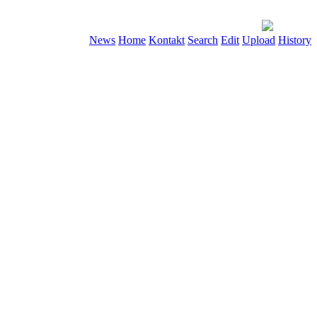
News
Home
Kontakt
Search
Edit
Upload
History