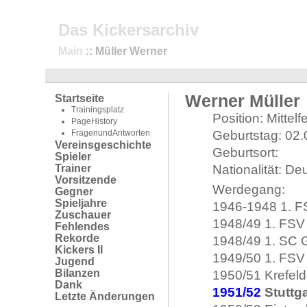
Das Kickersarchiv
Main
:: Müller Werner
Werner Müller
Startseite
Trainingsplatz
Position: Mittelf
PageHistory
FragenundAntworten
Geburtstag: 02
Vereinsgeschichte
Geburtsort:
Spieler
Trainer
Nationalität: De
Vorsitzende
Werdegang:
Gegner
Spieljahre
1946-1948 1. F
Zuschauer
1948/49 1. FSV 
Fehlendes
Rekorde
1948/49 1. SC G
Kickers II
1949/50 1. FSV 
Jugend
Bilanzen
1950/51 Krefeld
Dank
1951/52
Stuttga
Letzte Änderungen