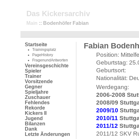
Das Kickersarchiv
Main
:: Bodenhöfer Fabian
Fabian Bodenh
Startseite
Trainingsplatz
Position: Mittelf
PageHistory
FragenundAntworten
Geburtstag: 25
Vereinsgeschichte
Geburtsort:
Spieler
Trainer
Nationalität: De
Vorsitzende
Werdegang:
Gegner
Spieljahre
2006-2008 Stut
Zuschauer
2008/09 Stuttg
Fehlendes
Rekorde
2009/10
Stuttga
Kickers II
2010/11
Stuttga
Jugend
Bilanzen
2011/12
Stuttga
Dank
2011/12 SKV Ru
Letzte Änderungen